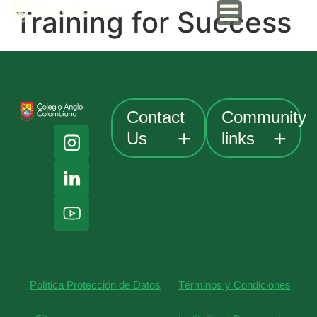
Training for Success
Contact
Community
Us
links
Payments
Av. Cra 19
# 152A-
Anglo Portal
48.
Classlink
Bogotá,
Colombia
William
Shakespeare
+57 601
Theater
Política Protección de Datos
Términos y Condiciones
2595700
Q&A