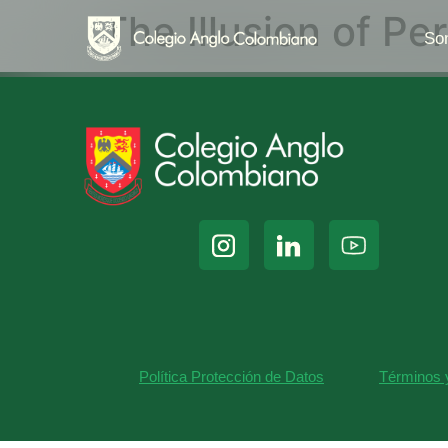
The Illusion of Pe
So
Política Protección de Datos
Términos 