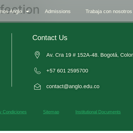
rfection
mos Anglo
Admissions
Trabaja con nosotros
Contact Us
Av. Cra 19 # 152A-48. Bogotá, Colo
+57 601 2595700
contact@anglo.edu.co
y Condiciones
Sitemap
Institutional Documents