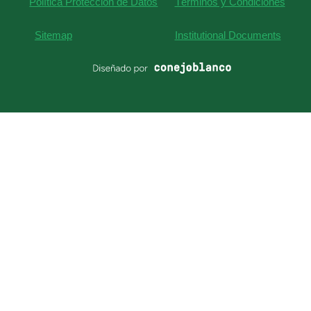
Política Protección de Datos
Términos y Condiciones
2595700
Q&A
Sitemap
Institutional Documents
contact@anglo.edu.co