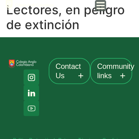
Lectores, en peligro
de extinción
Contact
Community
Us
links
Payments
Av. Cra 19
# 152A-
Anglo Portal
48.
Classlink
Bogotá,
Colombia
William
Shakespeare
+57 601
Theater