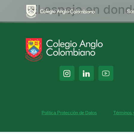
El espejo en dond
So
Política Protección de Datos
Términos 