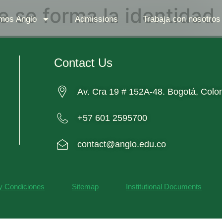
e se forma la identidad
mos Anglo
Admissions
Trabaja con nosotros
Contact Us
Av. Cra 19 # 152A-48. Bogotá, Colo
+57 601 2595700
contact@anglo.edu.co
y Condiciones
Sitemap
Institutional Documents