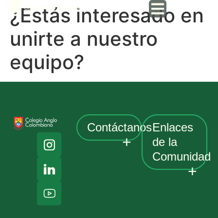
¿Estás interesado en
unirte a nuestro
equipo?
Contáctanos
Enlaces
de la
Comunidad
Av. Cra 19
# 152A-
48.
Pagos
Bogotá,
Anglo portal
Colombia
Classlink