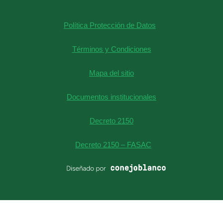
+57 601
Teatro William
2595700
Shakespeare
Política Protección de Datos
contact@anglo.edu.co
FAQ
Términos y Condiciones
Mapa del sitio
Documentos institucionales
Decreto 2150
Decreto 2150 – FASAC