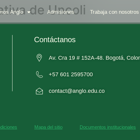
ativa de Uncoli
mos Anglo
Admisiones
Trabaja con nosotros
Contáctanos
Av. Cra 19 # 152A-48. Bogotá, Colo
+57 601 2595700
contact@anglo.edu.co
diciones
Mapa del sitio
Documentos institucionales