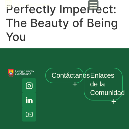
Perfectly Imperfect:
The Beauty of Being
You
Contáctanos
Enlaces
de la
Comunidad
Av. Cra 19
# 152A-
48.
Pagos
Bogotá,
Anglo portal
Colombia
Classlink