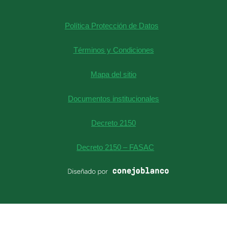
+57 601
Teatro William
2595700
Shakespeare
Política Protección de Datos
contact@anglo.edu.co
FAQ
Términos y Condiciones
Mapa del sitio
Documentos institucionales
Decreto 2150
Decreto 2150 – FASAC