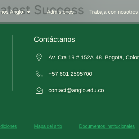
reatest Success
mos Anglo
Admisiones
Trabaja con nosotros
Contáctanos
Av. Cra 19 # 152A-48. Bogotá, Colo
+57 601 2595700
contact@anglo.edu.co
diciones
Mapa del sitio
Documentos institucionales