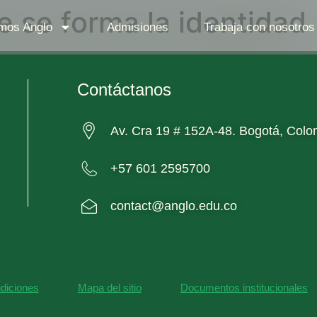
e se forma la identidad
mos Anglo
Admisiones
Trabaja con nosotros
Contáctanos
Av. Cra 19 # 152A-48. Bogotá, Colo
+57 601 2595700
contact@anglo.edu.co
diciones
Mapa del sitio
Documentos institucionales